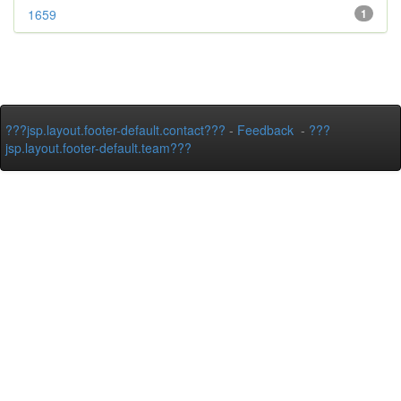
1659
1
???jsp.layout.footer-default.contact???
-
Feedback
-
???
jsp.layout.footer-default.team???