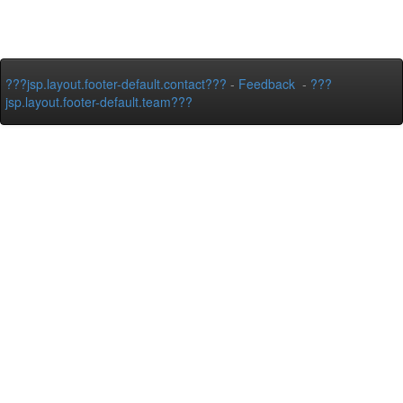
???jsp.layout.footer-default.contact???
-
Feedback
-
???
jsp.layout.footer-default.team???