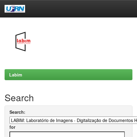
Skip
navigation
Labim
Search
Search:
for