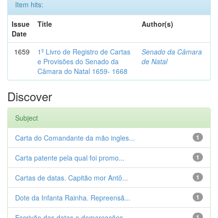
Item hits:
Issue
Title
Author(s)
Date
1659
1º Livro de Registro de Cartas
Senado da Câmara
e Provisões do Senado da
de Natal
Câmara do Natal 1659- 1668
Discover
Subject
Carta do Comandante da mão ingles...
1
Carta patente pela qual foi promo...
1
Cartas de datas. Capitão mor Antô...
1
Dote da Infanta Rainha. Repreensã...
1
Escrivão das datas e demarcações ...
1