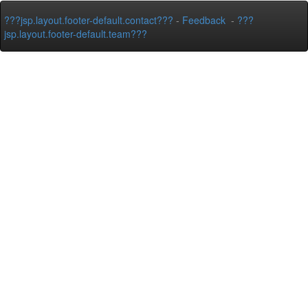
???jsp.layout.footer-default.contact???
-
Feedback
-
???
jsp.layout.footer-default.team???