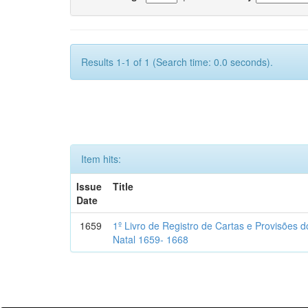
Results 1-1 of 1 (Search time: 0.0 seconds).
Item hits:
Issue
Title
Date
1659
1º Livro de Registro de Cartas e Provisões
Natal 1659- 1668