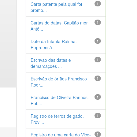
Carta patente pela qual foi
1
promo...
Cartas de datas. Capitão mor
1
Antô...
Dote da Infanta Rainha.
1
Repreensã...
Escrivão das datas e
1
demarcações ...
Escrivão de órfãos Francisco
1
Rodr...
Francisco de Oliveira Banhos.
1
Rob...
Registro de ferros de gado.
1
Provi...
Registro de uma carta do Vice-
1