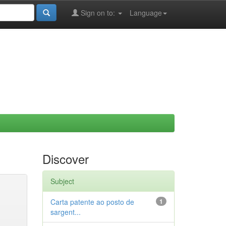
Sign on to:
Language
Discover
Subject
Carta patente ao posto de
1
sargent...