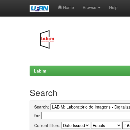
Home
Browse
Help
Skip
navigation
Labim
Search
Search:
for
Current filters: