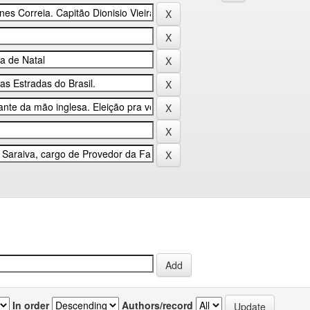
In order
Authors/record