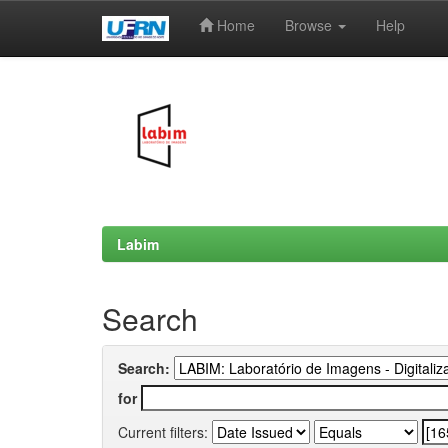
Home
Browse
Help
Skip
navigation
Labim
Search
Search:
for
Current filters: