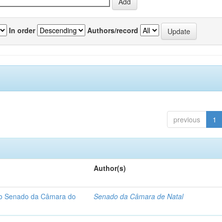
In order
Authors/record
previous
1
Author(s)
 do Senado da Câmara do
Senado da Câmara de Natal