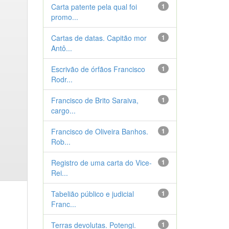
Carta patente pela qual foi
1
promo...
Cartas de datas. Capitão mor
1
Antô...
Escrivão de órfãos Francisco
1
Rodr...
Francisco de Brito Saraiva,
1
cargo...
Francisco de Oliveira Banhos.
1
Rob...
Registro de uma carta do Vice-
1
Rei...
Tabelião público e judicial
1
Franc...
Terras devolutas. Potengi.
1