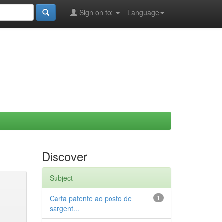
Sign on to:
Language
Discover
Subject
Carta patente ao posto de
1
sargent...