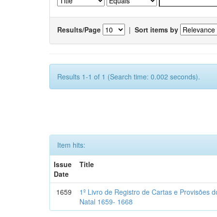
Results/Page
|
Sort items by
Results 1-1 of 1 (Search time: 0.002 seconds).
Item hits:
Issue
Title
Date
1659
1º Livro de Registro de Cartas e Provisões
Natal 1659- 1668