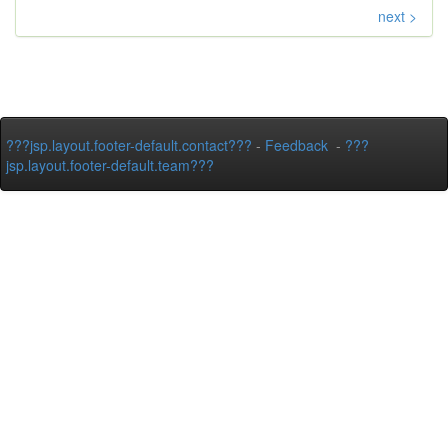
next >
???jsp.layout.footer-default.contact???
-
Feedback
-
???
jsp.layout.footer-default.team???