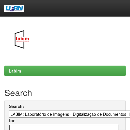
Skip
navigation
Labim
Search
Search:
for