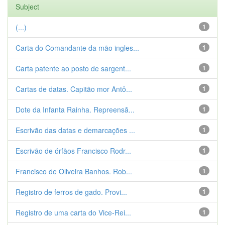
Subject
(...)
1
Carta do Comandante da mão ingles...
1
Carta patente ao posto de sargent...
1
Cartas de datas. Capitão mor Antô...
1
Dote da Infanta Rainha. Repreensã...
1
Escrivão das datas e demarcações ...
1
Escrivão de órfãos Francisco Rodr...
1
Francisco de Oliveira Banhos. Rob...
1
Registro de ferros de gado. Provi...
1
Registro de uma carta do Vice-Rei...
1