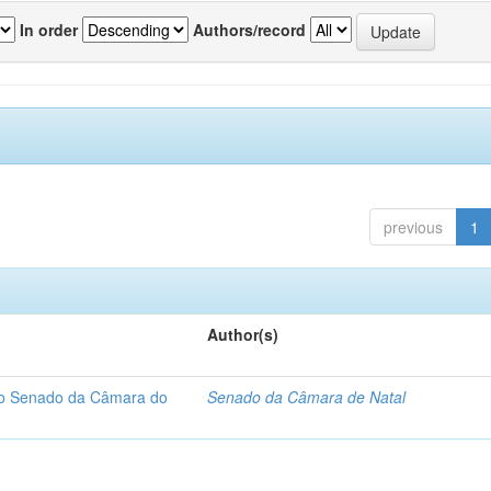
In order
Authors/record
previous
1
Author(s)
 do Senado da Câmara do
Senado da Câmara de Natal