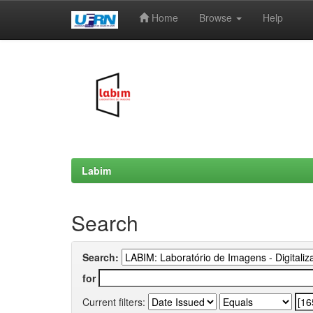
Home
Browse
Help
Skip
navigation
Labim
Search
Search:
for
Current filters: