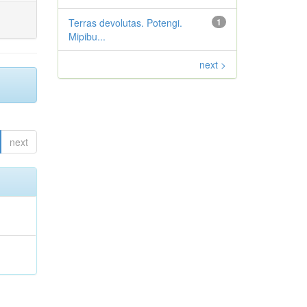
Terras devolutas. Potengi.
1
Mipibu...
next >
next