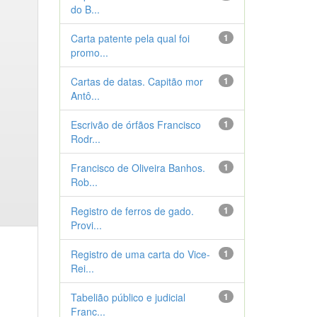
do B...
Carta patente pela qual foi
1
promo...
Cartas de datas. Capitão mor
1
Antô...
Escrivão de órfãos Francisco
1
Rodr...
Francisco de Oliveira Banhos.
1
Rob...
Registro de ferros de gado.
1
Provi...
Registro de uma carta do Vice-
1
Rei...
Tabelião público e judicial
1
Franc...