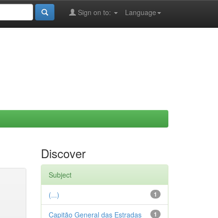
Sign on to:
Language
Discover
Subject
(...)
1
Capitão General das Estradas
1