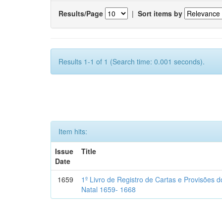
Results/Page
|
Sort items by
Results 1-1 of 1 (Search time: 0.001 seconds).
Item hits:
Issue
Title
Date
1659
1º Livro de Registro de Cartas e Provisões
Natal 1659- 1668