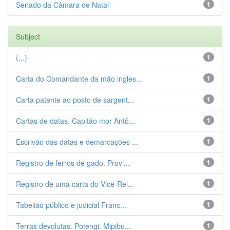
Senado da Câmara de Natal
1
Subject
(...)
1
Carta do Comandante da mão ingles...
1
Carta patente ao posto de sargent...
1
Cartas de datas. Capitão mor Antô...
1
Escrivão das datas e demarcações ...
1
Registro de ferros de gado. Provi...
1
Registro de uma carta do Vice-Rei...
1
Tabelião público e judicial Franc...
1
Terras devolutas. Potengi. Mipibu...
1