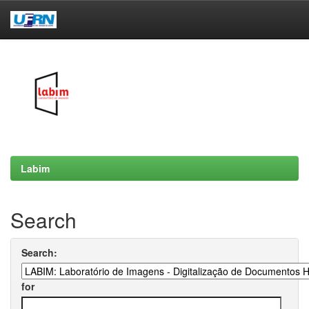
Skip
navigation
Labim
Search
Search:
for