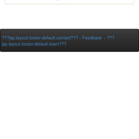
???jsp.layout.footer-default.contact???
-
Feedback
-
???
jsp.layout.footer-default.team???