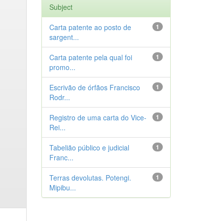
Subject
Carta patente ao posto de
1
sargent...
Carta patente pela qual foi
1
promo...
Escrivão de órfãos Francisco
1
Rodr...
Registro de uma carta do Vice-
1
Rei...
Tabelião público e judicial
1
Franc...
Terras devolutas. Potengi.
1
Mipibu...