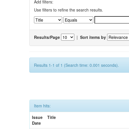
Add filters:
Use filters to refine the search results.
Results/Page
|
Sort items by
Results 1-1 of 1 (Search time: 0.001 seconds).
Item hits:
Issue
Title
Date