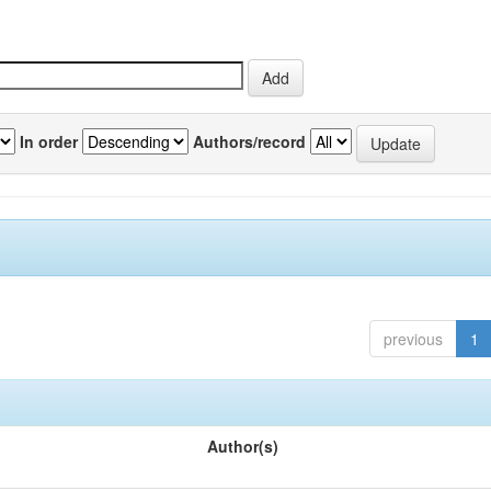
In order
Authors/record
previous
1
Author(s)