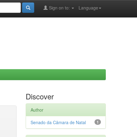
Sign on to:
Language
Discover
Author
Senado da Câmara de Natal
1