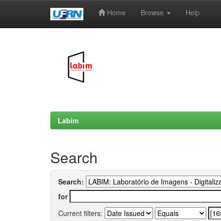
Home
Browse
Help
Skip
navigation
Labim
Search
Search:
for
Current filters: