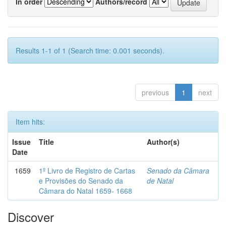
In order
Authors/record
Results 1-1 of 1 (Search time: 0.001 seconds).
previous
1
next
Item hits:
Issue
Title
Author(s)
Date
1659
1º Livro de Registro de Cartas
Senado da Câmara
e Provisões do Senado da
de Natal
Câmara do Natal 1659- 1668
Discover