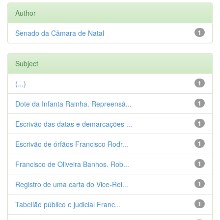
Author
Senado da Câmara de Natal
1
Subject
(...)
1
Dote da Infanta Rainha. Repreensã...
1
Escrivão das datas e demarcações ...
1
Escrivão de órfãos Francisco Rodr...
1
Francisco de Oliveira Banhos. Rob...
1
Registro de uma carta do Vice-Rei...
1
Tabelião público e judicial Franc...
1