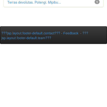
Terras devolutas. Potengi. Mipibu...
1
???jsp.layout.footer-default.contact???
-
Feedback
-
???
jsp.layout.footer-default.team???