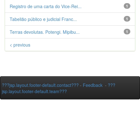
Registro de uma carta do Vice-Rei...
1
Tabelião público e judicial Franc...
1
Terras devolutas. Potengi. Mipibu...
1
< previous
???jsp.layout.footer-default.contact???
-
Feedback
-
???
jsp.layout.footer-default.team???