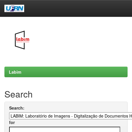
Skip
navigation
Labim
Search
Search:
for