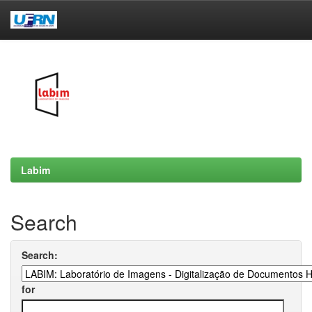
Skip
navigation
Labim
Search
Search:
for