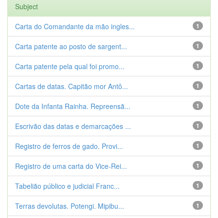
Subject
Carta do Comandante da mão ingles...
1
Carta patente ao posto de sargent...
1
Carta patente pela qual foi promo...
1
Cartas de datas. Capitão mor Antô...
1
Dote da Infanta Rainha. Repreensã...
1
Escrivão das datas e demarcações ...
1
Registro de ferros de gado. Provi...
1
Registro de uma carta do Vice-Rei...
1
Tabelião público e judicial Franc...
1
Terras devolutas. Potengi. Mipibu...
1