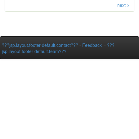
next >
???jsp.layout.footer-default.contact???
-
Feedback
-
???
jsp.layout.footer-default.team???