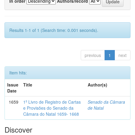
In order
Authors/record
Results 1-1 of 1 (Search time: 0.001 seconds).
previous
1
next
Item hits:
Issue
Title
Author(s)
Date
1659
1º Livro de Registro de Cartas
Senado da Câmara
e Provisões do Senado da
de Natal
Câmara do Natal 1659- 1668
Discover