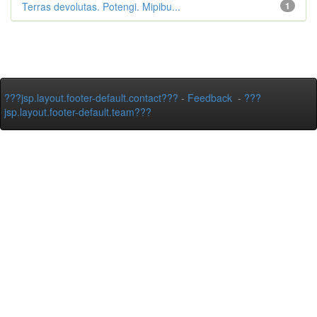
Terras devolutas. Potengi. Mipibu...
1
???jsp.layout.footer-default.contact???
-
Feedback
-
???
jsp.layout.footer-default.team???