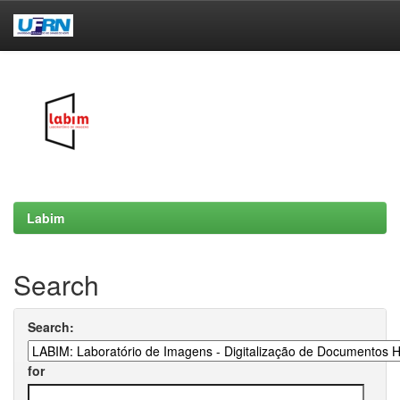
Skip
navigation
Labim
Search
Search:
for