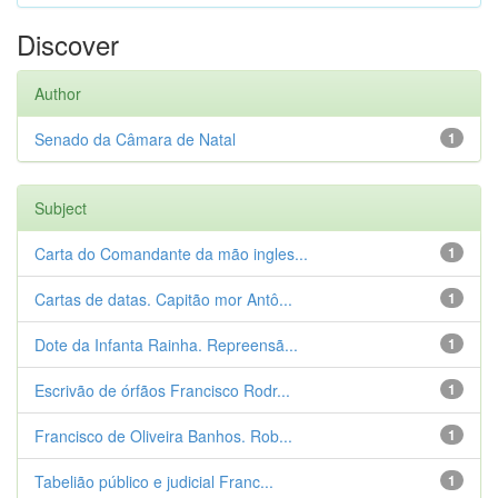
Discover
Author
Senado da Câmara de Natal
1
Subject
Carta do Comandante da mão ingles...
1
Cartas de datas. Capitão mor Antô...
1
Dote da Infanta Rainha. Repreensã...
1
Escrivão de órfãos Francisco Rodr...
1
Francisco de Oliveira Banhos. Rob...
1
Tabelião público e judicial Franc...
1