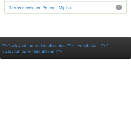
Terras devolutas. Potengi. Mipibu...
1
???jsp.layout.footer-default.contact???
-
Feedback
-
???
jsp.layout.footer-default.team???