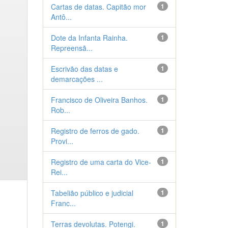
Cartas de datas. Capitão mor
1
Antô...
Dote da Infanta Rainha.
1
Repreensã...
Escrivão das datas e
1
demarcações ...
Francisco de Oliveira Banhos.
1
Rob...
Registro de ferros de gado.
1
Provi...
Registro de uma carta do Vice-
1
Rei...
Tabelião público e judicial
1
Franc...
Terras devolutas. Potengi.
1