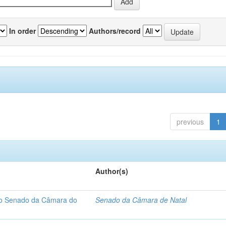
In order
Authors/record
previous
1
Author(s)
 do Senado da Câmara do
Senado da Câmara de Natal