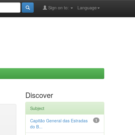
Sign on to:
Language
Discover
Subject
Capitão General das Estradas
1
do B...