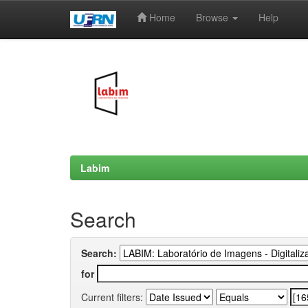
Home
Browse
Help
Skip
navigation
Labim
Search
Search:
for
Current filters: