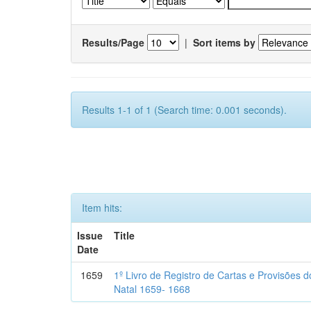
Results/Page
|
Sort items by
Results 1-1 of 1 (Search time: 0.001 seconds).
Item hits:
Issue
Title
Date
1659
1º Livro de Registro de Cartas e Provisões
Natal 1659- 1668