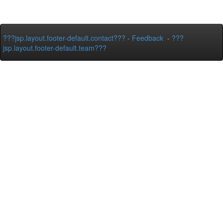
???jsp.layout.footer-default.contact???
-
Feedback
-
???
jsp.layout.footer-default.team???