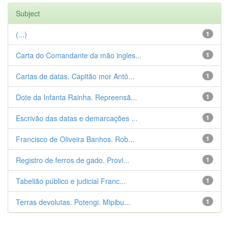
Subject
(...)
1
Carta do Comandante da mão ingles...
1
Cartas de datas. Capitão mor Antô...
1
Dote da Infanta Rainha. Repreensã...
1
Escrivão das datas e demarcações ...
1
Francisco de Oliveira Banhos. Rob...
1
Registro de ferros de gado. Provi...
1
Tabelião público e judicial Franc...
1
Terras devolutas. Potengi. Mipibu...
1