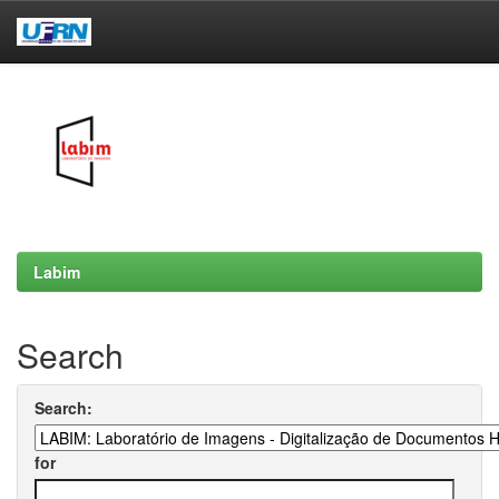
Skip
navigation
Labim
Search
Search:
for