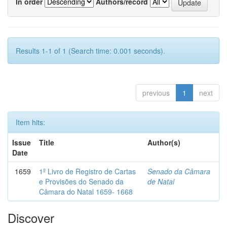
In order
Authors/record
Results 1-1 of 1 (Search time: 0.001 seconds).
previous
1
next
Item hits:
Issue
Title
Author(s)
Date
1659
1º Livro de Registro de Cartas
Senado da Câmara
e Provisões do Senado da
de Natal
Câmara do Natal 1659- 1668
Discover