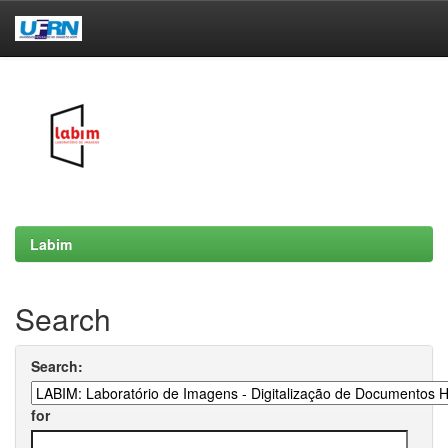
Skip
navigation
Labim
Search
Search:
for