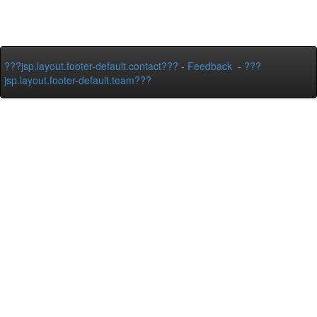
???jsp.layout.footer-default.contact???
-
Feedback
-
???
jsp.layout.footer-default.team???