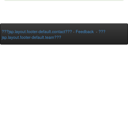
???jsp.layout.footer-default.contact???
-
Feedback
-
???
jsp.layout.footer-default.team???