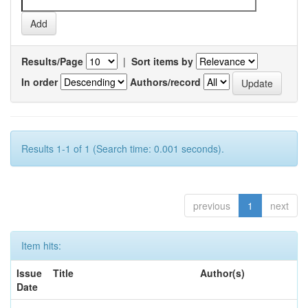
Results/Page
|
Sort items by
In order
Authors/record
Results 1-1 of 1 (Search time: 0.001 seconds).
previous
1
next
Item hits:
Issue
Title
Author(s)
Date