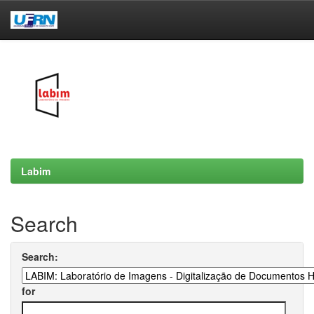
Skip
navigation
Labim
Search
Search:
for