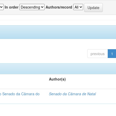
In order
Authors/record
previous
1
Author(s)
 do Senado da Câmara do
Senado da Câmara de Natal