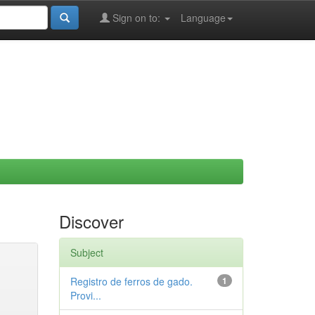
Sign on to:
Language
Discover
Subject
Registro de ferros de gado.
1
Provi...