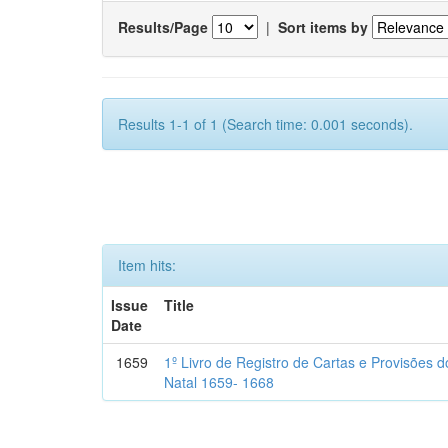
Results/Page
|
Sort items by
Results 1-1 of 1 (Search time: 0.001 seconds).
Item hits:
Issue
Title
Date
1659
1º Livro de Registro de Cartas e Provisões
Natal 1659- 1668