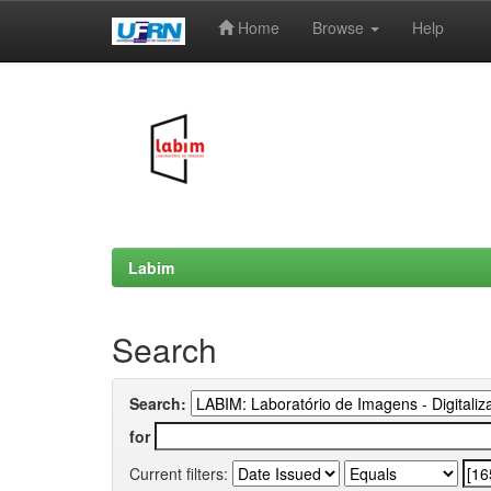
Home
Browse
Help
Skip
navigation
Labim
Search
Search:
for
Current filters: