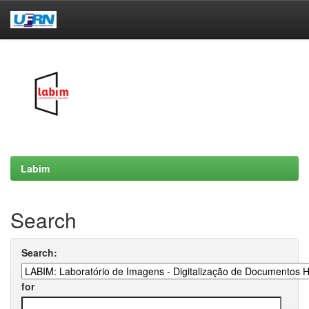
Skip
navigation
Labim
Search
Search:
for