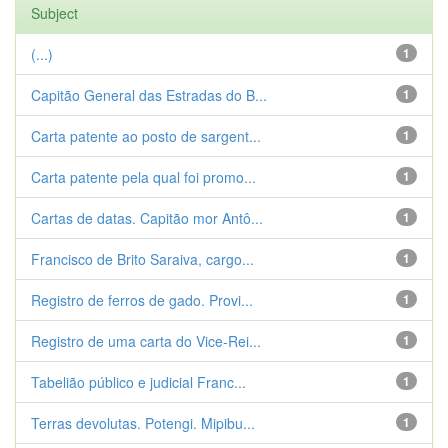
Subject
(...)
1
Capitão General das Estradas do B...
1
Carta patente ao posto de sargent...
1
Carta patente pela qual foi promo...
1
Cartas de datas. Capitão mor Antô...
1
Francisco de Brito Saraiva, cargo...
1
Registro de ferros de gado. Provi...
1
Registro de uma carta do Vice-Rei...
1
Tabelião público e judicial Franc...
1
Terras devolutas. Potengi. Mipibu...
1