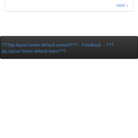
next >
???jsp.layout.footer-default.contact???
-
Feedback
-
???
jsp.layout.footer-default.team???