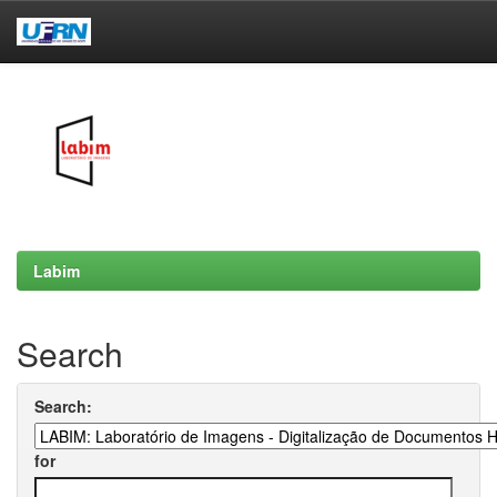
Skip
navigation
Labim
Search
Search:
for