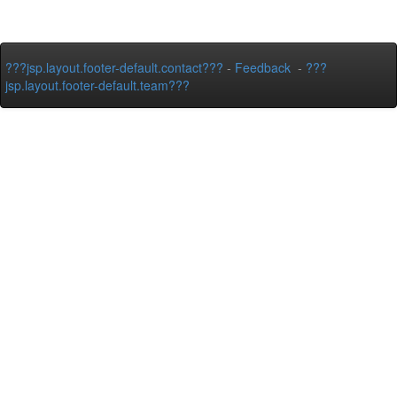
???jsp.layout.footer-default.contact???
-
Feedback
-
???
jsp.layout.footer-default.team???