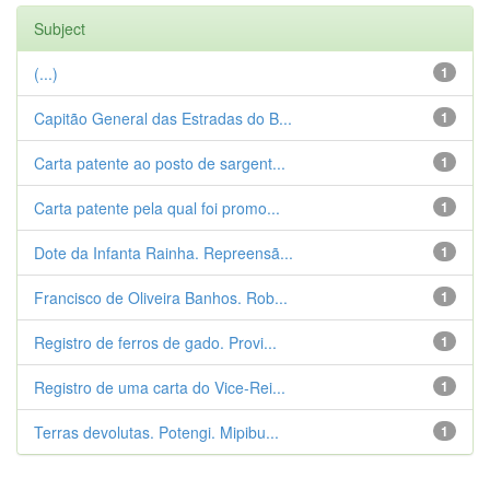
Subject
(...)
1
Capitão General das Estradas do B...
1
Carta patente ao posto de sargent...
1
Carta patente pela qual foi promo...
1
Dote da Infanta Rainha. Repreensã...
1
Francisco de Oliveira Banhos. Rob...
1
Registro de ferros de gado. Provi...
1
Registro de uma carta do Vice-Rei...
1
Terras devolutas. Potengi. Mipibu...
1