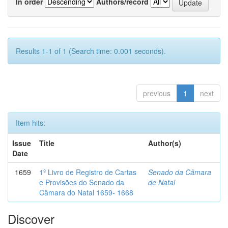
In order
Authors/record
Results 1-1 of 1 (Search time: 0.001 seconds).
previous
1
next
Item hits:
Issue
Title
Author(s)
Date
1659
1º Livro de Registro de Cartas
Senado da Câmara
e Provisões do Senado da
de Natal
Câmara do Natal 1659- 1668
Discover