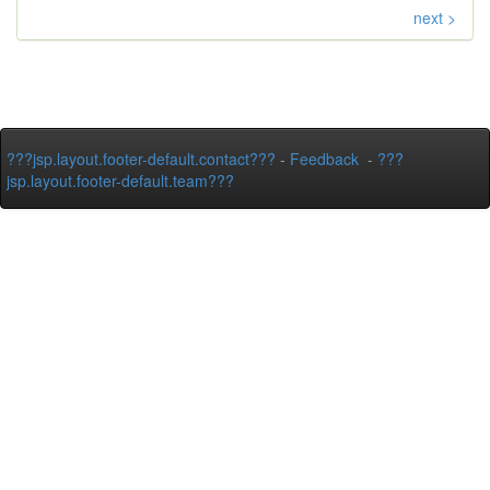
next >
???jsp.layout.footer-default.contact???
-
Feedback
-
???
jsp.layout.footer-default.team???