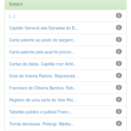
Subject
(...)
1
Capitão General das Estradas do B...
1
Carta patente ao posto de sargent...
1
Carta patente pela qual foi promo...
1
Cartas de datas. Capitão mor Antô...
1
Dote da Infanta Rainha. Repreensã...
1
Francisco de Oliveira Banhos. Rob...
1
Registro de uma carta do Vice-Rei...
1
Tabelião público e judicial Franc...
1
Terras devolutas. Potengi. Mipibu...
1