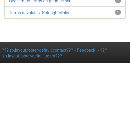
Registro de ferros de gado. Provi...
1
Terras devolutas. Potengi. Mipibu...
1
???jsp.layout.footer-default.contact???
-
Feedback
-
???
jsp.layout.footer-default.team???