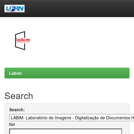
Skip
navigation
Labim
Search
Search:
for