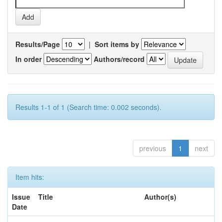
Results/Page
|
Sort items by
In order
Authors/record
Results 1-1 of 1 (Search time: 0.002 seconds).
previous
1
next
Item hits:
Issue
Title
Author(s)
Date