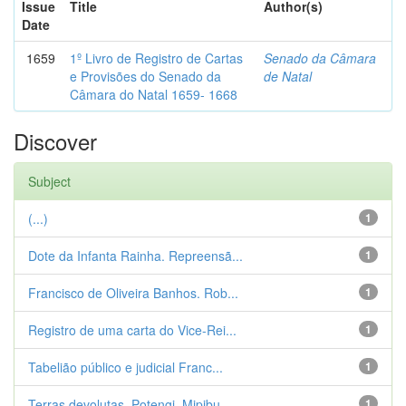
Issue
Title
Author(s)
Date
1659
1º Livro de Registro de Cartas
Senado da Câmara
e Provisões do Senado da
de Natal
Câmara do Natal 1659- 1668
Discover
Subject
(...)
1
Dote da Infanta Rainha. Repreensã...
1
Francisco de Oliveira Banhos. Rob...
1
Registro de uma carta do Vice-Rei...
1
Tabelião público e judicial Franc...
1
Terras devolutas. Potengi. Mipibu...
1