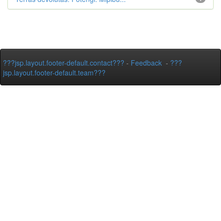
???jsp.layout.footer-default.contact???
-
Feedback
-
???
jsp.layout.footer-default.team???