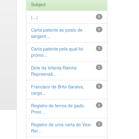
Subject
(...)
1
Carta patente ao posto de
1
sargent...
Carta patente pela qual foi
1
promo...
Dote da Infanta Rainha.
1
Repreensã...
Francisco de Brito Saraiva,
1
cargo...
Registro de ferros de gado.
1
Provi...
Registro de uma carta do Vice-
1
Rei...