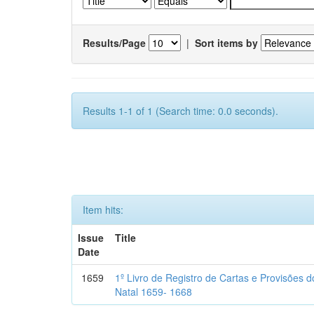
Results/Page
|
Sort items by
Results 1-1 of 1 (Search time: 0.0 seconds).
Item hits:
Issue
Title
Date
1659
1º Livro de Registro de Cartas e Provisões
Natal 1659- 1668