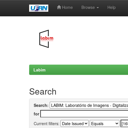
Home
Browse
Help
Skip
navigation
Labim
Search
Search:
for
Current filters: