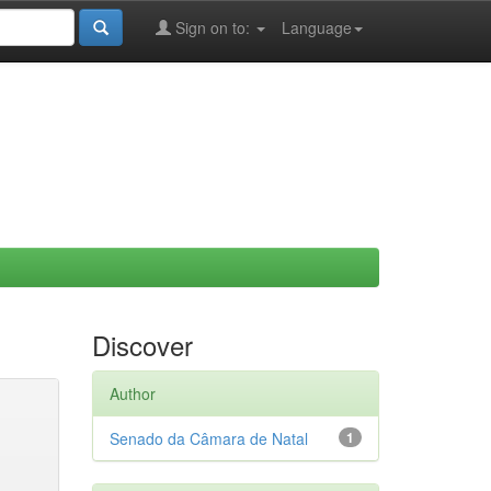
Sign on to:
Language
Discover
Author
Senado da Câmara de Natal
1