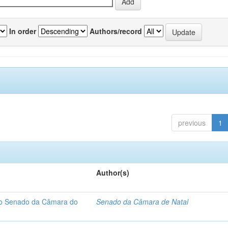
In order
Authors/record
previous
1
Author(s)
 do Senado da Câmara do
Senado da Câmara de Natal