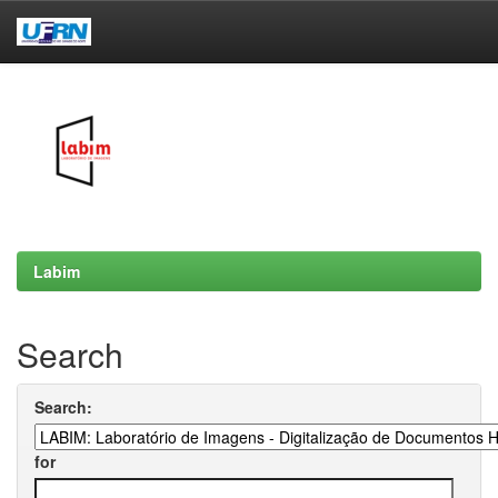
Skip
navigation
Labim
Search
Search:
for