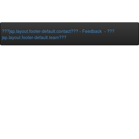
???jsp.layout.footer-default.contact???
-
Feedback
-
???
jsp.layout.footer-default.team???