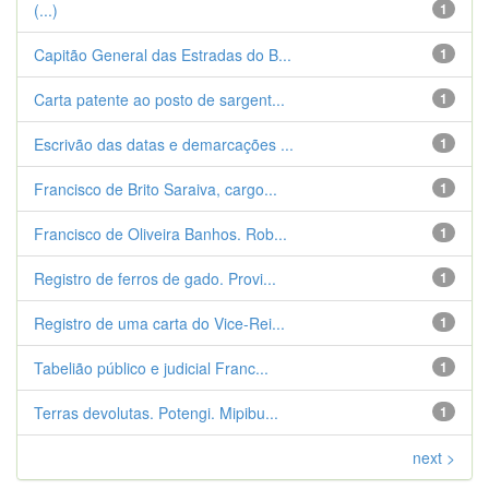
(...)
1
Capitão General das Estradas do B...
1
Carta patente ao posto de sargent...
1
Escrivão das datas e demarcações ...
1
Francisco de Brito Saraiva, cargo...
1
Francisco de Oliveira Banhos. Rob...
1
Registro de ferros de gado. Provi...
1
Registro de uma carta do Vice-Rei...
1
Tabelião público e judicial Franc...
1
Terras devolutas. Potengi. Mipibu...
1
next >