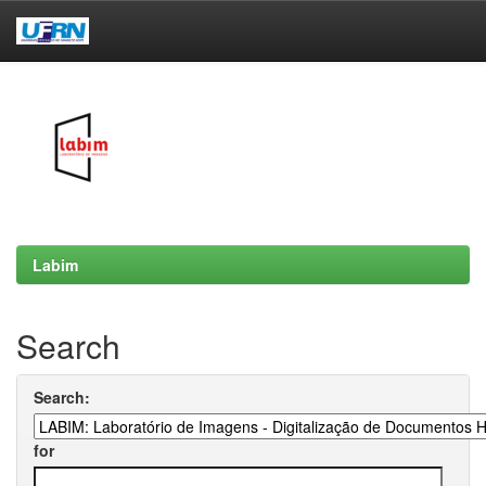
Skip
navigation
Labim
Search
Search:
for