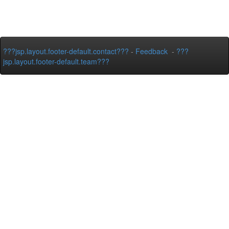
???jsp.layout.footer-default.contact???
-
Feedback
-
???
jsp.layout.footer-default.team???