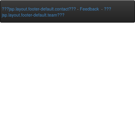
???jsp.layout.footer-default.contact???
-
Feedback
-
???
jsp.layout.footer-default.team???