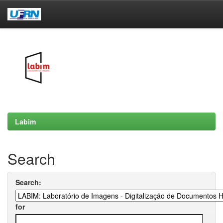
Skip
navigation
Labim
Search
Search:
for