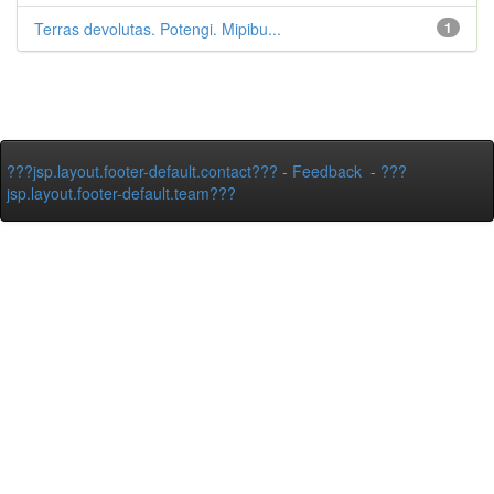
Terras devolutas. Potengi. Mipibu...
1
???jsp.layout.footer-default.contact???
-
Feedback
-
???
jsp.layout.footer-default.team???