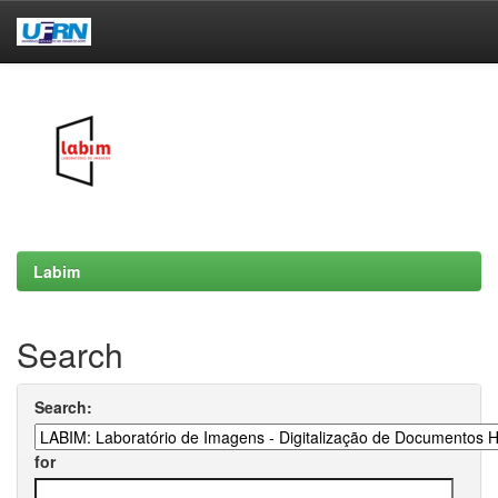
Skip
navigation
Labim
Search
Search:
for