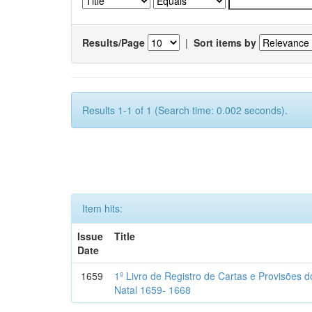
Results/Page
|
Sort items by
Results 1-1 of 1 (Search time: 0.002 seconds).
Item hits:
Issue
Title
Date
1659
1º Livro de Registro de Cartas e Provisões
Natal 1659- 1668