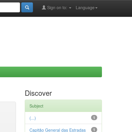
Sign on to:
Language
Discover
Subject
(...)
1
Capitão General das Estradas
1