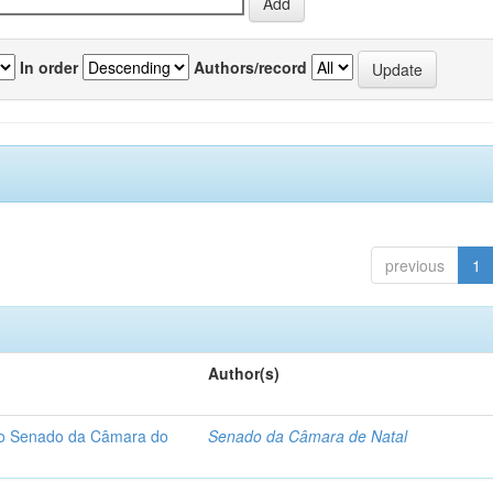
In order
Authors/record
previous
1
Author(s)
 do Senado da Câmara do
Senado da Câmara de Natal