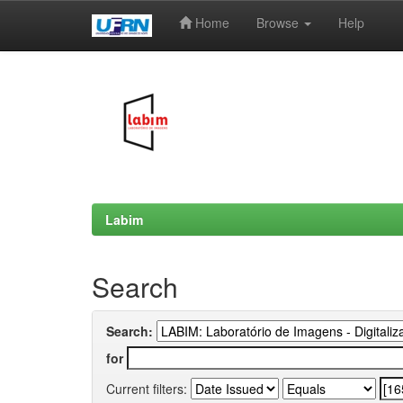
Home
Browse
Help
Skip
navigation
Labim
Search
Search:
for
Current filters: