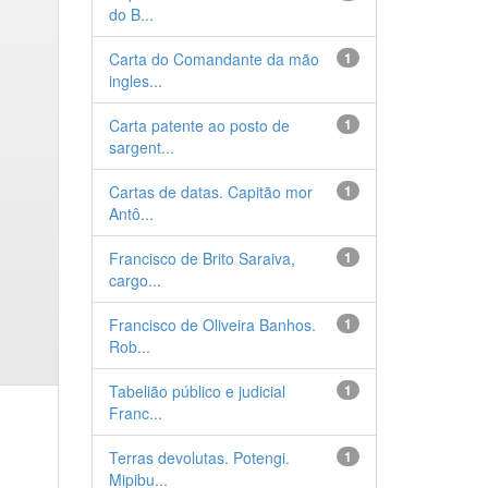
do B...
Carta do Comandante da mão
1
ingles...
Carta patente ao posto de
1
sargent...
Cartas de datas. Capitão mor
1
Antô...
Francisco de Brito Saraiva,
1
cargo...
Francisco de Oliveira Banhos.
1
Rob...
Tabelião público e judicial
1
Franc...
Terras devolutas. Potengi.
1
Mipibu...