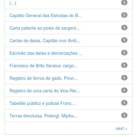
(...)
1
Capitão General das Estradas do B...
1
Carta patente ao posto de sargent...
1
Cartas de datas. Capitão mor Antô...
1
Escrivão das datas e demarcações ...
1
Francisco de Brito Saraiva, cargo...
1
Registro de ferros de gado. Provi...
1
Registro de uma carta do Vice-Rei...
1
Tabelião público e judicial Franc...
1
Terras devolutas. Potengi. Mipibu...
1
next >