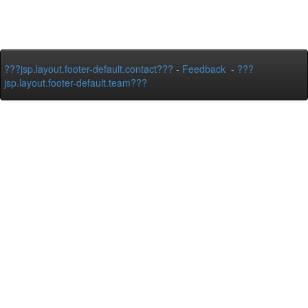
???jsp.layout.footer-default.contact???
-
Feedback
-
???
jsp.layout.footer-default.team???