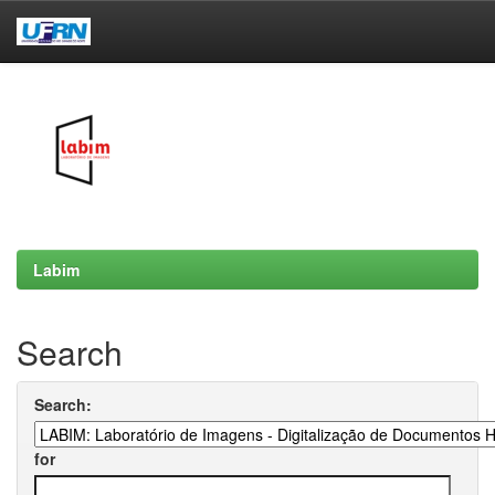
Skip
navigation
Labim
Search
Search:
for