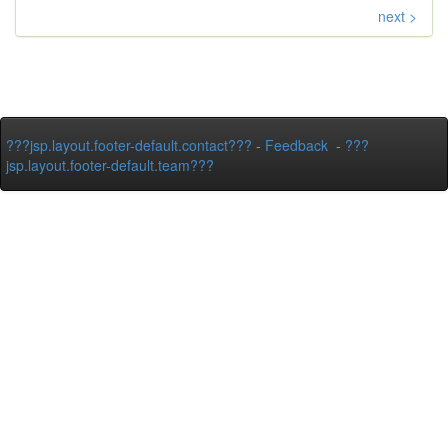
next >
???jsp.layout.footer-default.contact???
-
Feedback
-
???
jsp.layout.footer-default.team???