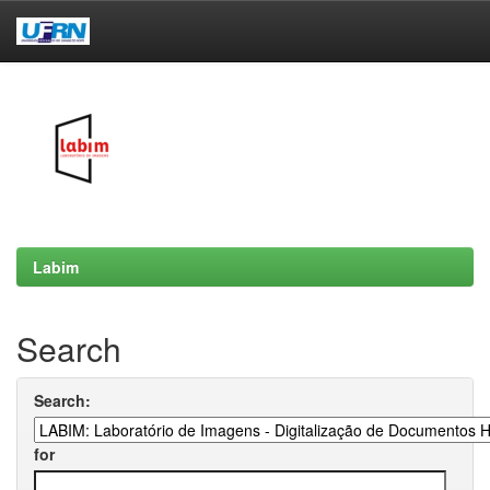
Skip
navigation
Labim
Search
Search:
for