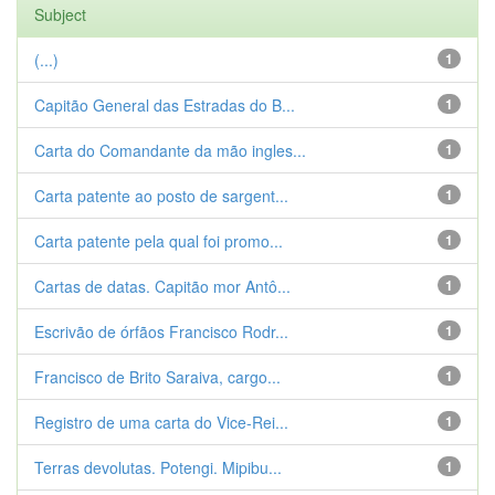
Subject
(...)
1
Capitão General das Estradas do B...
1
Carta do Comandante da mão ingles...
1
Carta patente ao posto de sargent...
1
Carta patente pela qual foi promo...
1
Cartas de datas. Capitão mor Antô...
1
Escrivão de órfãos Francisco Rodr...
1
Francisco de Brito Saraiva, cargo...
1
Registro de uma carta do Vice-Rei...
1
Terras devolutas. Potengi. Mipibu...
1