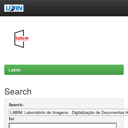
Skip
navigation
Labim
Search
Search:
for