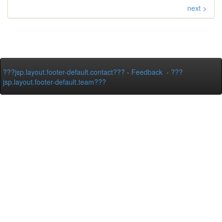
next >
???jsp.layout.footer-default.contact???
-
Feedback
-
???
jsp.layout.footer-default.team???