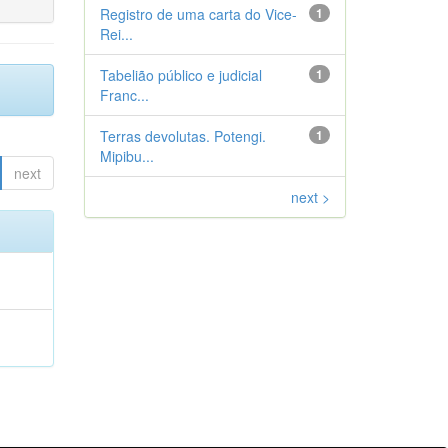
Registro de uma carta do Vice-
1
Rei...
Tabelião público e judicial
1
Franc...
Terras devolutas. Potengi.
1
Mipibu...
next
next >