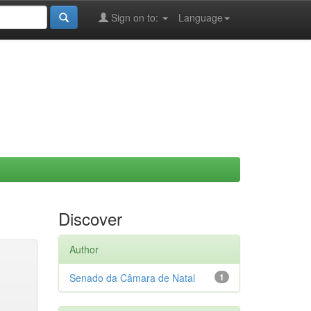
Sign on to:
Language
Discover
Author
Senado da Câmara de Natal
1