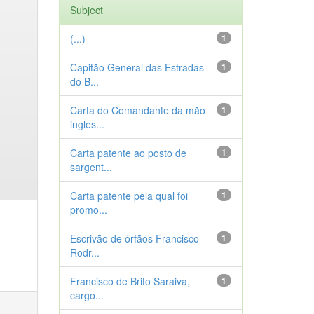
Subject
(...)
1
Capitão General das Estradas
1
do B...
Carta do Comandante da mão
1
ingles...
Carta patente ao posto de
1
sargent...
Carta patente pela qual foi
1
promo...
Escrivão de órfãos Francisco
1
Rodr...
Francisco de Brito Saraiva,
1
cargo...