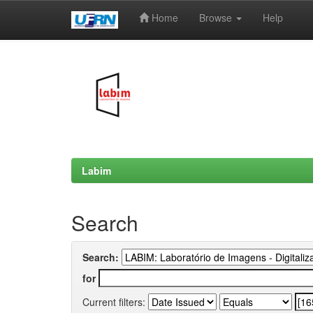
Home
Browse
Help
Skip
navigation
Labim
Search
Search:
for
Current filters: