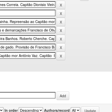
In order
Authors/record