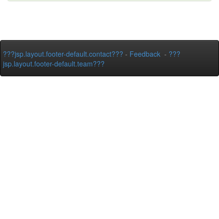
???jsp.layout.footer-default.contact???
-
Feedback
-
???
jsp.layout.footer-default.team???