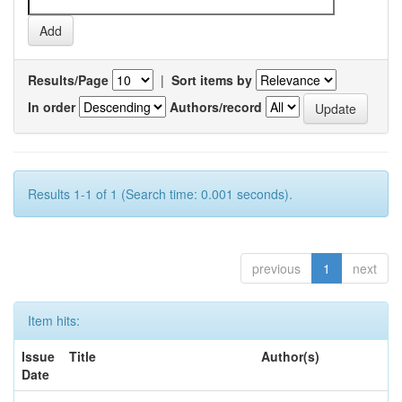
Results/Page
|
Sort items by
In order
Authors/record
Results 1-1 of 1 (Search time: 0.001 seconds).
previous
1
next
Item hits:
Issue
Title
Author(s)
Date