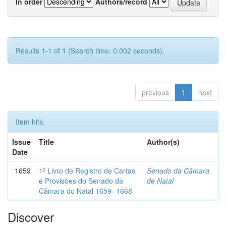
In order
Authors/record
Results 1-1 of 1 (Search time: 0.002 seconds).
previous
1
next
Item hits:
Issue
Title
Author(s)
Date
1659
1º Livro de Registro de Cartas
Senado da Câmara
e Provisões do Senado da
de Natal
Câmara do Natal 1659- 1668
Discover