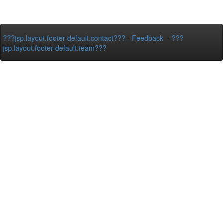
???jsp.layout.footer-default.contact???
-
Feedback
-
???
jsp.layout.footer-default.team???