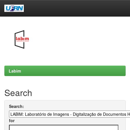
Skip
navigation
Labim
Search
Search:
for