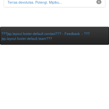
Terras devolutas. Potengi. Mipibu...
1
???jsp.layout.footer-default.contact???
-
Feedback
-
???
jsp.layout.footer-default.team???