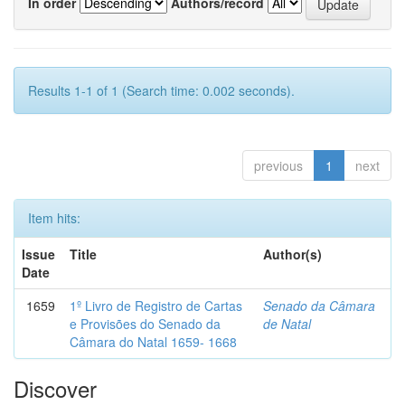
In order
Authors/record
Results 1-1 of 1 (Search time: 0.002 seconds).
previous
1
next
Item hits:
Issue
Title
Author(s)
Date
1659
1º Livro de Registro de Cartas
Senado da Câmara
e Provisões do Senado da
de Natal
Câmara do Natal 1659- 1668
Discover