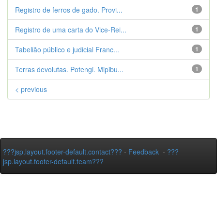
Registro de ferros de gado. Provi...
1
Registro de uma carta do Vice-Rei...
1
Tabelião público e judicial Franc...
1
Terras devolutas. Potengi. Mipibu...
1
< previous
???jsp.layout.footer-default.contact???
-
Feedback
-
???
jsp.layout.footer-default.team???