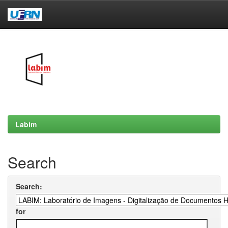
Skip
navigation
Labim
Search
Search:
for