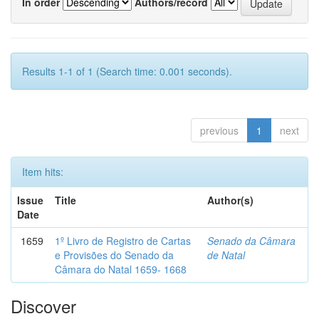
In order
Authors/record
Results 1-1 of 1 (Search time: 0.001 seconds).
previous
1
next
Item hits:
Issue
Title
Author(s)
Date
1659
1º Livro de Registro de Cartas
Senado da Câmara
e Provisões do Senado da
de Natal
Câmara do Natal 1659- 1668
Discover