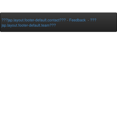
???jsp.layout.footer-default.contact???
-
Feedback
-
???
jsp.layout.footer-default.team???