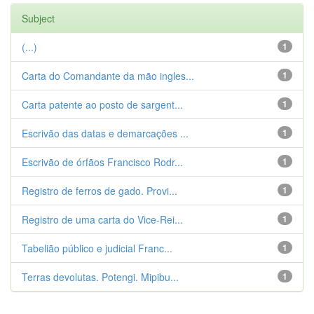
Subject
(...)
1
Carta do Comandante da mão ingles...
1
Carta patente ao posto de sargent...
1
Escrivão das datas e demarcações ...
1
Escrivão de órfãos Francisco Rodr...
1
Registro de ferros de gado. Provi...
1
Registro de uma carta do Vice-Rei...
1
Tabelião público e judicial Franc...
1
Terras devolutas. Potengi. Mipibu...
1