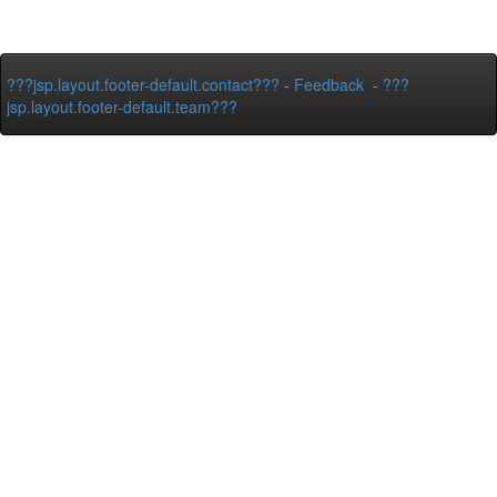
???jsp.layout.footer-default.contact???
-
Feedback
-
???
jsp.layout.footer-default.team???