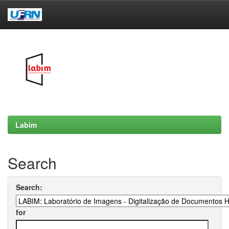
Skip
navigation
Labim
Search
Search:
for