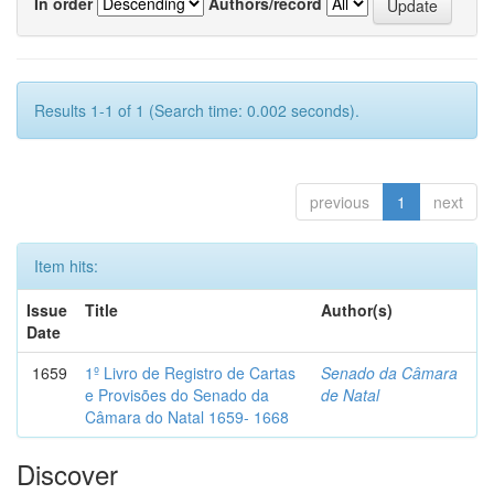
In order
Authors/record
Results 1-1 of 1 (Search time: 0.002 seconds).
previous
1
next
Item hits:
Issue
Title
Author(s)
Date
1659
1º Livro de Registro de Cartas
Senado da Câmara
e Provisões do Senado da
de Natal
Câmara do Natal 1659- 1668
Discover