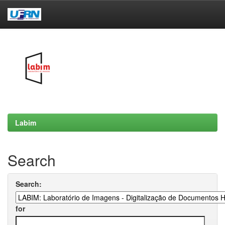
Skip
navigation
Labim
Search
Search:
for