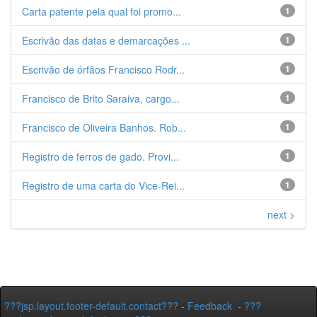
Carta patente pela qual foi promo...
1
Escrivão das datas e demarcações ...
1
Escrivão de órfãos Francisco Rodr...
1
Francisco de Brito Saraiva, cargo...
1
Francisco de Oliveira Banhos. Rob...
1
Registro de ferros de gado. Provi...
1
Registro de uma carta do Vice-Rei...
1
next >
???jsp.layout.footer-default.contact???
-
Feedback
-
???