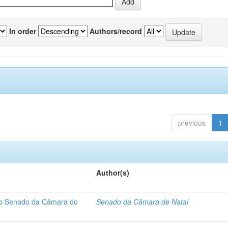
In order
Authors/record
previous
1
Author(s)
 do Senado da Câmara do
Senado da Câmara de Natal