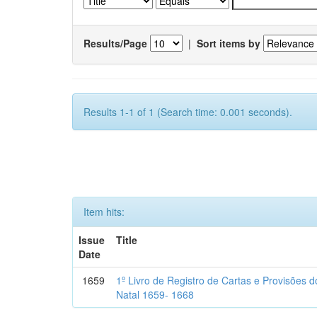
Results/Page
|
Sort items by
Results 1-1 of 1 (Search time: 0.001 seconds).
Item hits:
Issue
Title
Date
1659
1º Livro de Registro de Cartas e Provisões
Natal 1659- 1668