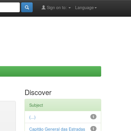
Sign on to:
Language
Discover
Subject
(...)
1
Capitão General das Estradas
1