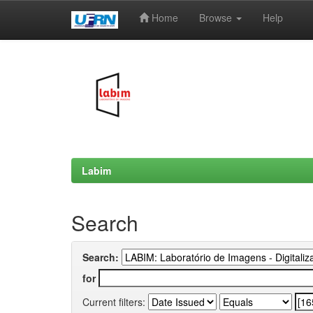
Home
Browse
Help
Skip
navigation
Labim
Search
Search:
for
Current filters: