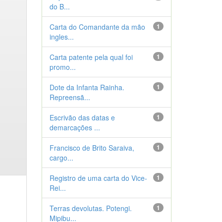
do B...
Carta do Comandante da mão
1
ingles...
Carta patente pela qual foi
1
promo...
Dote da Infanta Rainha.
1
Repreensã...
Escrivão das datas e
1
demarcações ...
Francisco de Brito Saraiva,
1
cargo...
Registro de uma carta do Vice-
1
Rei...
Terras devolutas. Potengi.
1
Mipibu...