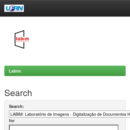
Skip
navigation
Labim
Search
Search:
for