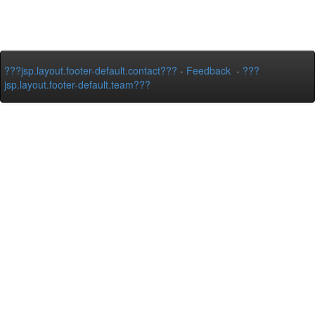
???jsp.layout.footer-default.contact???
-
Feedback
-
???
jsp.layout.footer-default.team???