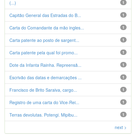
(...)
1
Capitão General das Estradas do B...
1
Carta do Comandante da mão ingles...
1
Carta patente ao posto de sargent...
1
Carta patente pela qual foi promo...
1
Dote da Infanta Rainha. Repreensã...
1
Escrivão das datas e demarcações ...
1
Francisco de Brito Saraiva, cargo...
1
Registro de uma carta do Vice-Rei...
1
Terras devolutas. Potengi. Mipibu...
1
next >