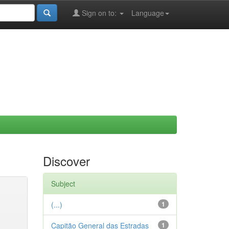
Sign on to:
Language
Discover
Subject
(...)
1
Capitão General das Estradas
1