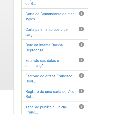
do B...
Carta do Comandante da mão
1
ingles...
Carta patente ao posto de
1
sargent...
Dote da Infanta Rainha.
1
Repreensã...
Escrivão das datas e
1
demarcações ...
Escrivão de órfãos Francisco
1
Rodr...
Registro de uma carta do Vice-
1
Rei...
Tabelião público e judicial
1
Franc...