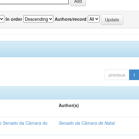
In order
Authors/record
previous
1
Author(s)
 do Senado da Câmara do
Senado da Câmara de Natal