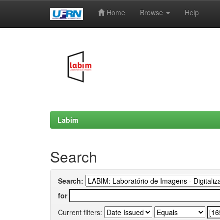
Home
Browse
Help
Skip
navigation
Labim
Search
Search:
for
Current filters: