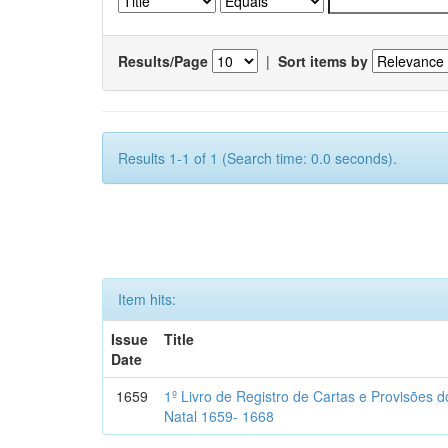
Results/Page
|
Sort items by
Results 1-1 of 1 (Search time: 0.0 seconds).
Item hits:
Issue
Title
Date
1659
1º Livro de Registro de Cartas e Provisões
Natal 1659- 1668