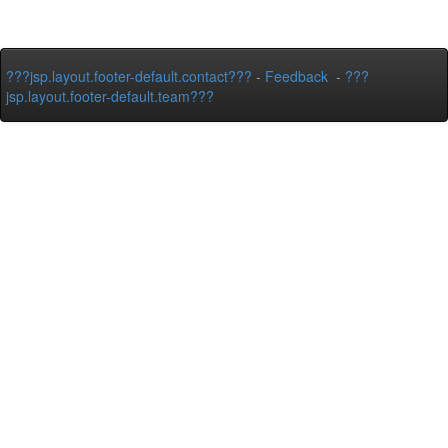
???jsp.layout.footer-default.contact???
-
Feedback
-
???
jsp.layout.footer-default.team???