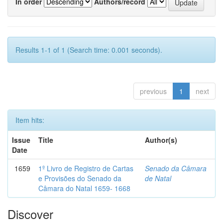
In order
Authors/record
Results 1-1 of 1 (Search time: 0.001 seconds).
previous
1
next
Item hits:
Issue
Title
Author(s)
Date
1659
1º Livro de Registro de Cartas
Senado da Câmara
e Provisões do Senado da
de Natal
Câmara do Natal 1659- 1668
Discover