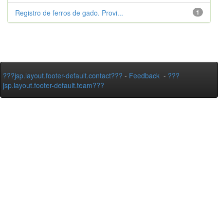
Registro de ferros de gado. Provi...
1
???jsp.layout.footer-default.contact???
-
Feedback
-
???
jsp.layout.footer-default.team???