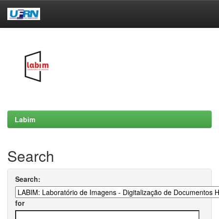
Skip
navigation
Labim
Search
Search:
for