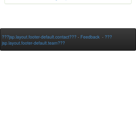
???jsp.layout.footer-default.contact???
-
Feedback
-
???
jsp.layout.footer-default.team???