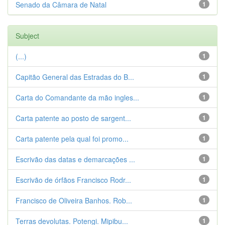
Senado da Câmara de Natal
1
Subject
(...)
1
Capitão General das Estradas do B...
1
Carta do Comandante da mão ingles...
1
Carta patente ao posto de sargent...
1
Carta patente pela qual foi promo...
1
Escrivão das datas e demarcações ...
1
Escrivão de órfãos Francisco Rodr...
1
Francisco de Oliveira Banhos. Rob...
1
Terras devolutas. Potengi. Mipibu...
1