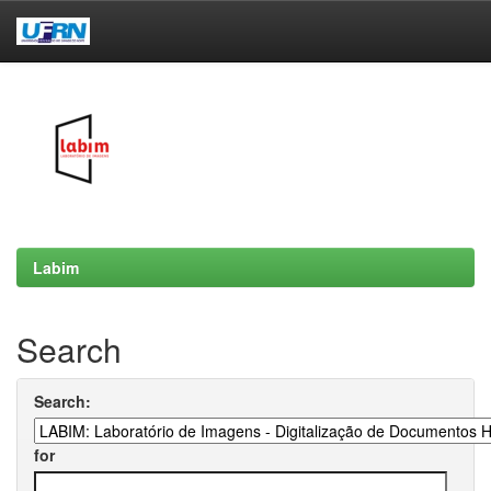
Skip
navigation
Labim
Search
Search:
for