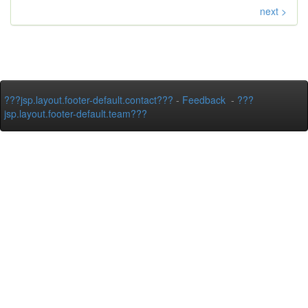
next >
???jsp.layout.footer-default.contact???
-
Feedback
-
???
jsp.layout.footer-default.team???