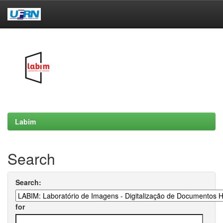
Skip
navigation
Labim
Search
Search:
for