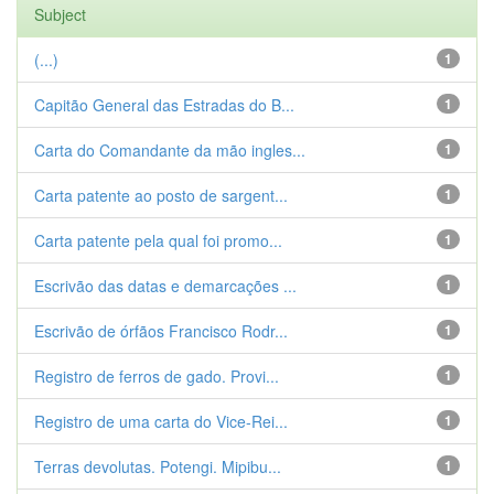
Subject
(...)
1
Capitão General das Estradas do B...
1
Carta do Comandante da mão ingles...
1
Carta patente ao posto de sargent...
1
Carta patente pela qual foi promo...
1
Escrivão das datas e demarcações ...
1
Escrivão de órfãos Francisco Rodr...
1
Registro de ferros de gado. Provi...
1
Registro de uma carta do Vice-Rei...
1
Terras devolutas. Potengi. Mipibu...
1