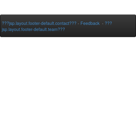
???jsp.layout.footer-default.contact???
-
Feedback
-
???
jsp.layout.footer-default.team???