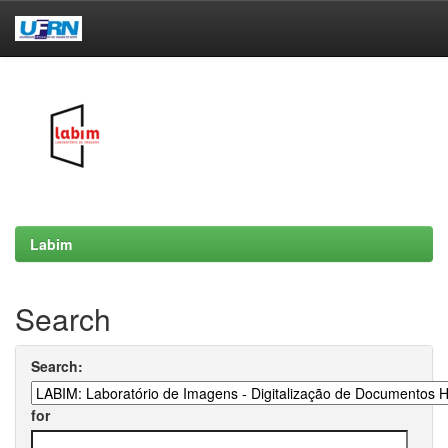
Skip
navigation
Labim
Search
Search:
for