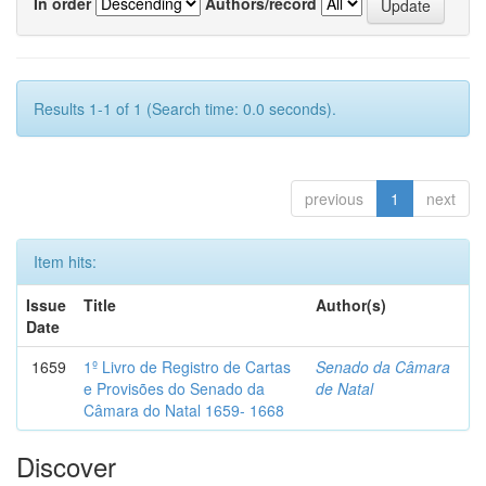
In order
Authors/record
Results 1-1 of 1 (Search time: 0.0 seconds).
previous
1
next
Item hits:
Issue
Title
Author(s)
Date
1659
1º Livro de Registro de Cartas
Senado da Câmara
e Provisões do Senado da
de Natal
Câmara do Natal 1659- 1668
Discover