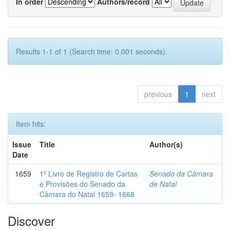
In order
Authors/record
Results 1-1 of 1 (Search time: 0.001 seconds).
previous
1
next
Item hits:
Issue
Title
Author(s)
Date
1659
1º Livro de Registro de Cartas
Senado da Câmara
e Provisões do Senado da
de Natal
Câmara do Natal 1659- 1668
Discover