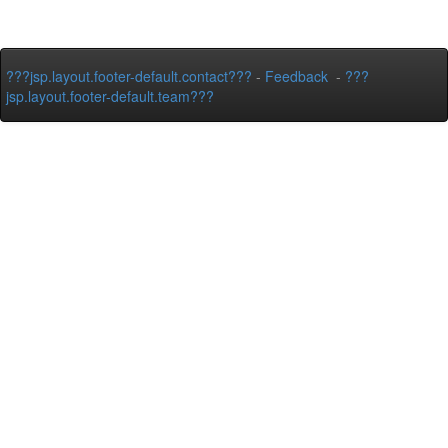
???jsp.layout.footer-default.contact???
-
Feedback
-
???
jsp.layout.footer-default.team???